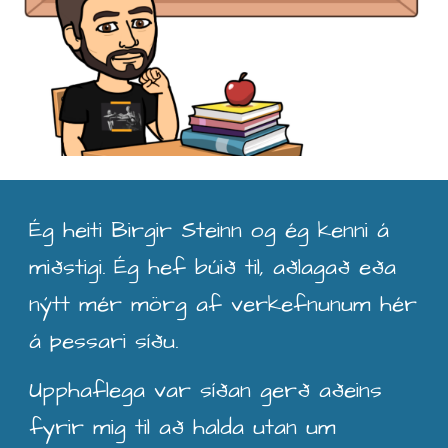
Ég heiti Birgir Steinn og ég kenni á
miðstigi
. Ég
hef búið til, aðlagað eða
nýtt mér mörg af verkefnunum hér
á þessari síðu.
Upphaflega var síðan gerð aðeins
fyrir mig til að halda utan um