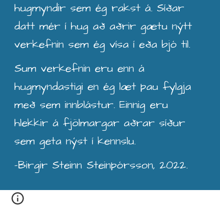
hugmyndir sem ég rakst á.
S
íðar
datt mér
í hug að aðrir gætu nýtt
verkefnin sem ég vísa í eða bjó til
.
Sum verkefnin eru enn á
hugmyndastigi en ég læt þau fylgja
með sem innblástur. Einnig eru
hlekkir á fj
ölmargar
aðrar síður
sem geta nýst í kennslu.
-Birgir Steinn Steinþórsson, 2022.