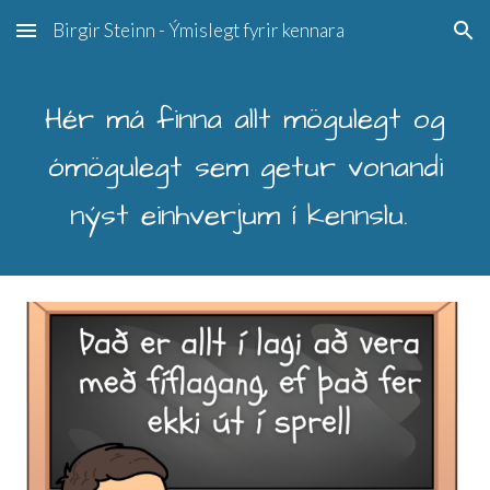
Birgir Steinn - Ýmislegt fyrir kennara
Skip to main content
Skip to navigation
Hér má finna allt mögulegt og
ómögulegt sem getur vonandi
nýst einhverjum í kennslu.