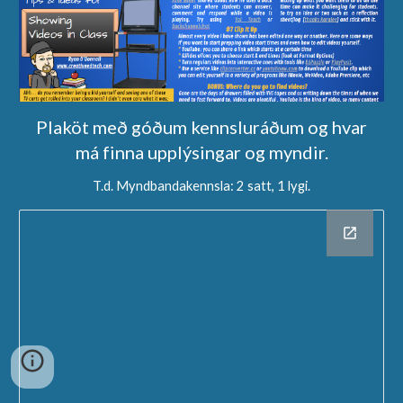
Plaköt með góðum kennsluráðum og hvar
má finna upplýsingar og myndir.
T.d. Myndbandakennsla: 2 satt, 1 lygi.