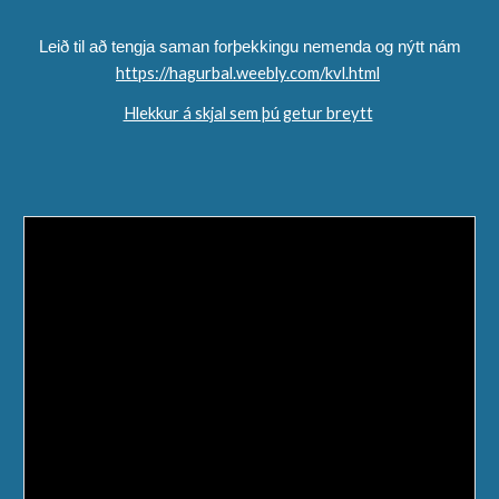
Leið til að tengja saman forþekkingu nemenda og nýtt nám
https://hagurbal.weebly.com/kvl.html
Hlekkur á skjal sem þú getur breytt