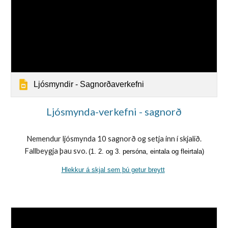
Ljósmyndir - Sagnorðaverkefni
Ljósmynda-verkefni - sagnorð
Nemendur ljósmynda 10 sagnorð og setja inn í skjalið.
Fallbeygja þau svo.
(1. 2. og 3. persóna, eintala og fleirtala)
Hlekkur á skjal sem þú getur breytt