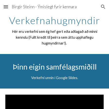
Birgir Steinn - Ýmislegt fyrir kennara
Skip to main content
Skip to navigation
Verkefnahugmyndir
Hér eru verkefni sem ég hef gert eða aðlagað að minni
kennslu (Fullt kredit til þeirra sem áttu upphaflegu
hugmyndirnar!).
Þinn eigin samfélagsmiðill
Verkefni unnin í Google Slides.