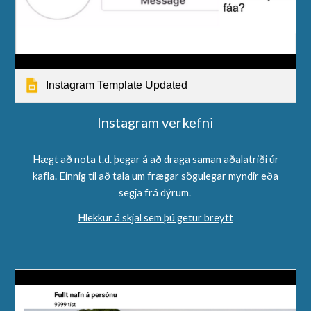
Instagram Template Updated
Instagram verkefni
Hægt að nota t.d. þegar á að draga saman aðalatriði úr
kafla. Einnig til að tala um frægar sögulegar myndir eða
segja frá dýrum.
Hlekkur á skjal sem þú getur breytt