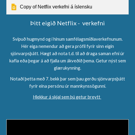
Copy of Netflix verkefni á íslensku
Þitt eigið Netflix - verkefni
Svipuð hugmynd og í hinum samfélagsmiðlaverkefnunum.
Hér eiga nemendur að gera prófíl fyrir sinn eigin
sjónvarpsþátt. Hægt að nota t.d. til að draga saman efni úr
kafla eða þegar á að fjalla um ákveðið þema. Getur nýst sem
glærukynning.
Notaði þetta með 7. bekk þar sem þau gerðu sjónvarpsþátt
fyrir eina persónu úr mannkynssögunni.
Hlekkur á skjal sem þú getur breytt