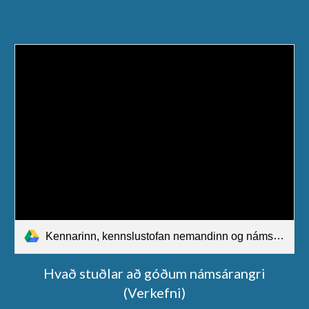
Kennarinn, kennslustofan nemandinn og námsárangur.pdf
Hvað stuðlar að góðum námsárangri
(Verkefni)