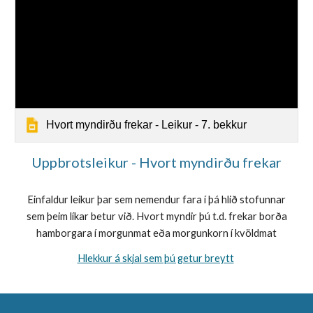
Hvort myndirðu frekar - Leikur - 7. bekkur
Uppbrotsleikur - Hvort myndirðu frekar
Einfaldur leikur þar sem nemendur fara í þá hlið stofunnar
sem þeim líkar betur við. Hvort myndir þú t.d. frekar borða
hamborgara í morgunmat eða morgunkorn í kvöldmat
Hlekkur á skjal sem þú getur breytt