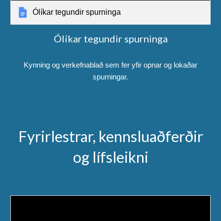
Ólíkar tegundir spurninga
Ólíkar tegundir spurninga
Kynning og verkefnablað sem fer yfir opnar og lokaðar
spurningar.
Fyrirlestrar, kennsluaðferðir
og lífsleikni