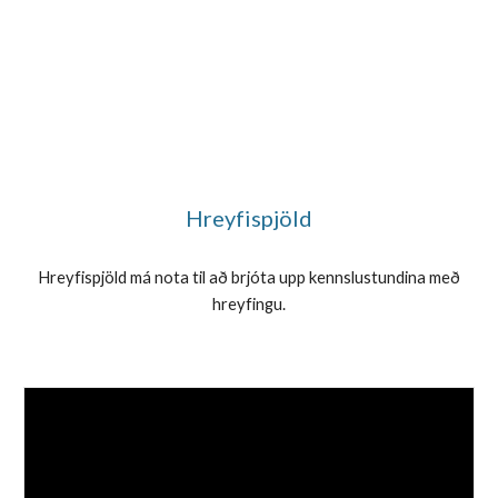
Hreyfispjöld
Hreyfispjöld má nota til að brjóta upp kennslustundina með
hreyfingu.