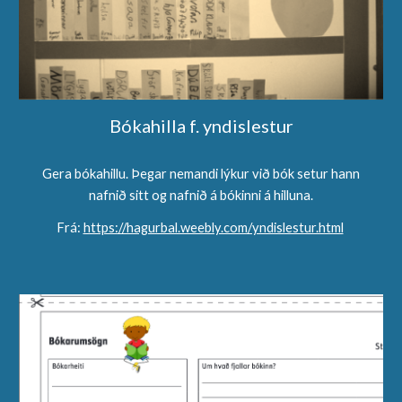
Bókahilla f. yndislestur
Gera bókahillu. Þegar nemandi lýkur við bók setur hann
nafnið sitt og nafnið á bókinni á hilluna.
Frá:
https://hagurbal.weebly.com/yndislestur.html