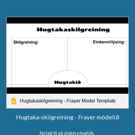
Hugtakaskilgreining - Frayer Model Template
Hugtaka-skilgreining - Frayer módelið
Notað til að útskýra
hugtök
.