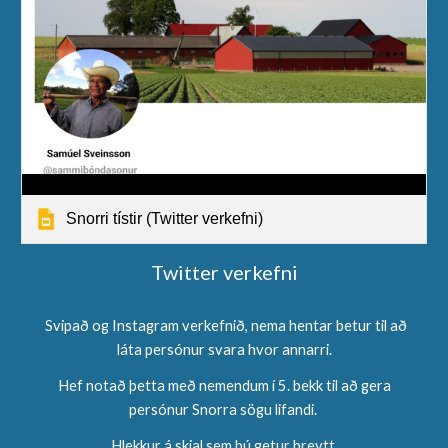
Snorri tístir (Twitter verkefni)
Twitter verkefni
Svipað og Instagram verkefnið, nema hentar betur til að
láta persónur svara hvor annarri.
Hef notað þetta með nemendum í 5. bekk til að gera
persónur Snorra sögu lifandi.
Hlekkur á skjal sem þú getur breytt