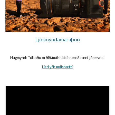
Ljósmyndamaraþon
Hugmynd: Túlkaðu orðið/málsháttinn með einni ljósmynd.
Listi yfir málshætti
.