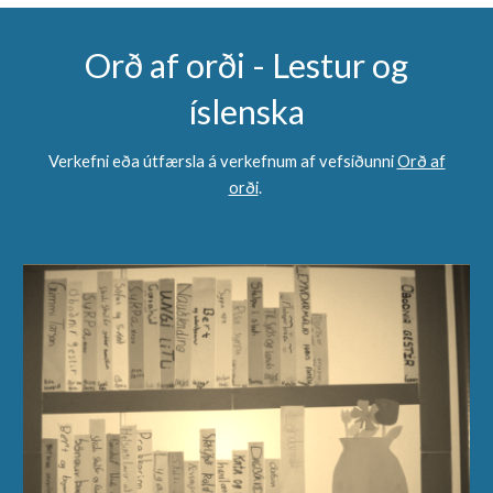
Orð af orði - Lestur og
íslenska
Verkefni eða útfærsla á verkefnum af vefsíðunni
Orð af
orði
.