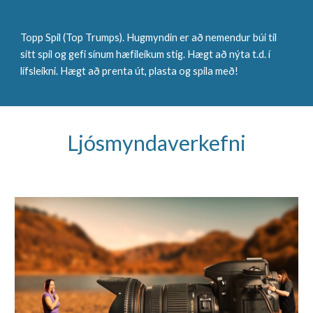
Topp Spil (Top Trumps). Hugmyndin er að nemendur búi til
sitt spil og gefi sínum hæfileikum stig. Hægt að nýta t.d. í
lífsleikni. Hægt að prenta út, plasta og spila með!
Ljósmyndaverkefni