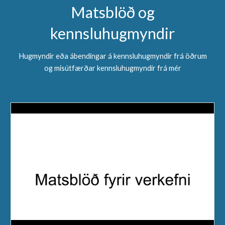
Matsblöð og
kennsluhugmyndir
Hugmyndir eða ábendingar á kennsluhugmyndir frá öðrum
og misútfærðar kennsluhugmyndir frá mér