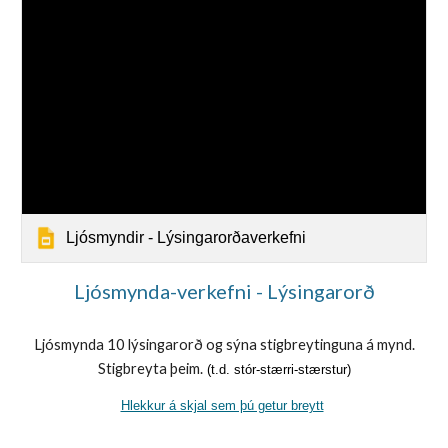
Ljósmyndir - Lýsingarorðaverkefni
Ljósmynda-verkefni -
Lýsingarorð
Ljósmynda 10
lýsingarorð og sýna stigbreytinguna á mynd.
Stigbreyta þeim.
(t.d. stór-stærri-stærstur)
Hlekkur á skjal sem þú getur breytt