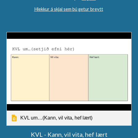
Hlekkur á skjal sem þú getur breytt
KVL um…(Kann, vil vita, hef lært)
KVL - Kann, vil vita, hef lært