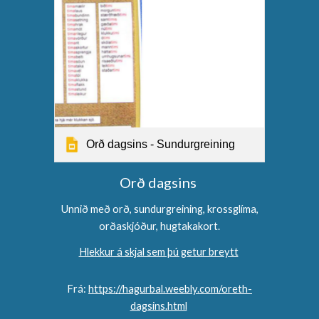
Orð dagsins - Sundurgreining
Orð dagsins
Unnið með orð, sundurgreining, krossglíma,
orðaskjóður, hugtakakort.
Hlekkur á skjal sem þú getur breytt
Frá:
https://hagurbal.weebly.com/oreth-
dagsins.html