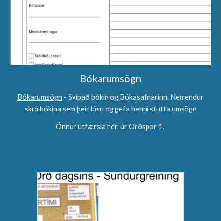
Bóka
rumsögn
Bókarumsögn
- Svipað bókin og Bókasafnarinn. Nemendur
skrá bókina sem þeir lásu og gefa henni stutta umsögn
Önnur útfærsla hér, úr Orðspor 1.