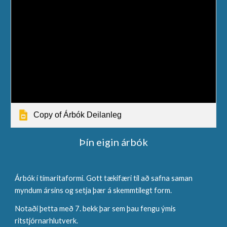
Copy of Árbók Deilanleg
Þín eigin árbók
Árbók í tímaritaformi. Gott tækifæri til að safna saman
myndum ársins og setja þær á skemmtilegt form.
Notaði þetta með 7. bekk þar sem þau fengu ýmis
ritstjórnarhlutverk.