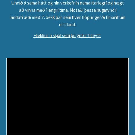
Unnið á sama hátt og hin verkefnin nema ítarlegri og hægt
að vinna með í lengri tíma. Notaði þessa hugmynd í
landafræði með 7. bekk þar sem hver hópur gerði tímarit um
eitt land.
Hlekkur á skjal sem þú getur breytt