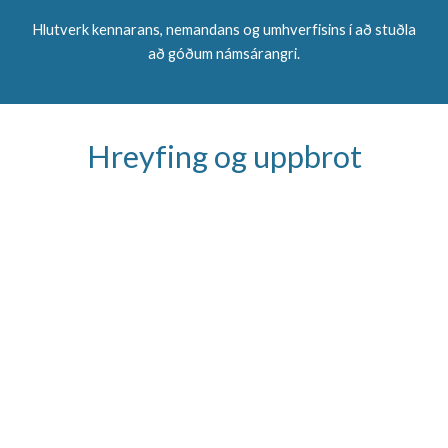
Hlutverk kennarans, nemandans og umhverfisins í að stuðla
að góðum námsárangri.
Hreyfing og uppbrot