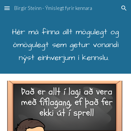
Birgir Steinn - Ýmislegt fyrir kennara
Skip to main content
Skip to navigation
Hér má finna allt mögulegt og
ómögulegt sem getur vonandi
nýst einhverjum í kennslu.