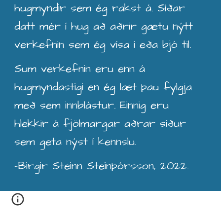
hugmyndir sem ég rakst á.
S
íðar
datt mér
í hug að aðrir gætu nýtt
verkefnin sem ég vísa í eða bjó til
.
Sum verkefnin eru enn á
hugmyndastigi en ég læt þau fylgja
með sem innblástur. Einnig eru
hlekkir á fj
ölmargar
aðrar síður
sem geta nýst í kennslu.
-Birgir Steinn Steinþórsson, 2022.