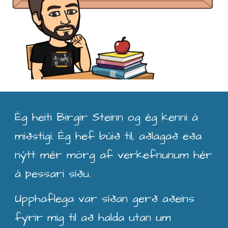
Ég heiti Birgir Steinn og ég kenni á
miðstigi
. Ég
hef búið til, aðlagað eða
nýtt mér mörg af verkefnunum hér
á þessari síðu.
Upphaflega var síðan gerð aðeins
fyrir mig til að halda utan um